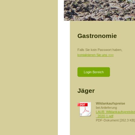
Gastronomie
Falls Sie kein Passwort haben,
kontaktieren Sie uns >>>
Login Bereich
Jäger
Wildankaufspreise
bei Anlieferung
LAUB_Wildankaufspreislis
_2020-1.pdf
PDF-Dokument [262.3 KB]